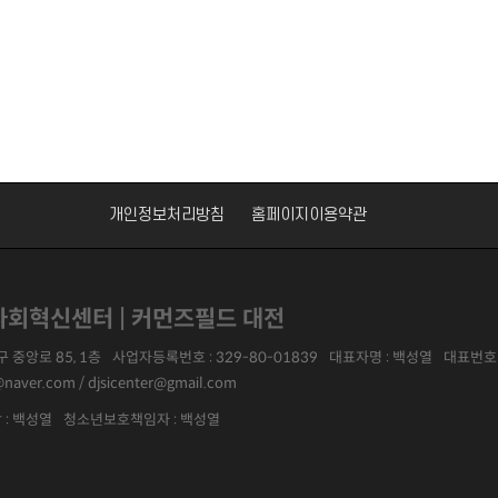
개인정보처리방침
홈페이지이용약관
회혁신센터 | 커먼즈필드 대전
 중앙로 85, 1층
사업자등록번호 :
329-80-01839
대표자명 :
백성열
대표번호 
@naver.com / djsicenter@gmail.com
 : 백성열
청소년보호책임자 : 백성열