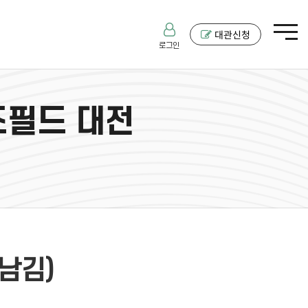
대관신청
로그인
즈필드 대전
남김)