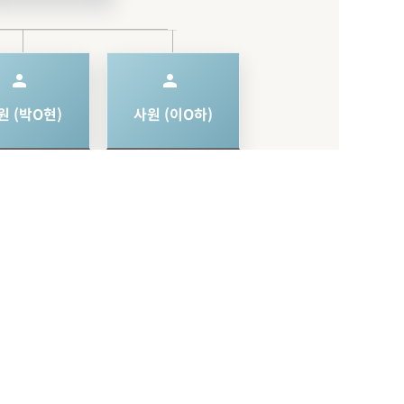
person
person
원 (박O현)
사원 (이O하)