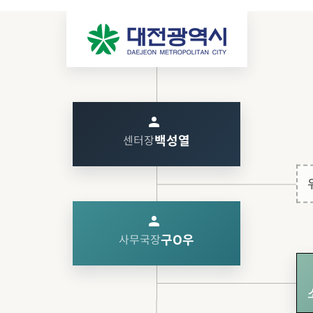
person
센터장
백성열
person
사무국장
구O우