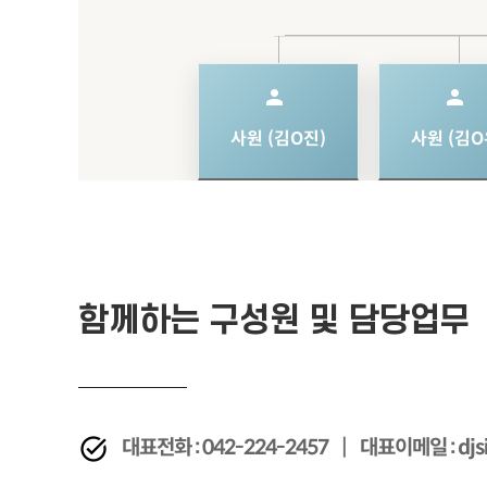
person
person
사원 (김O진)
사원 (김O
함께하는 구성원 및 담당업무
대표전화 : 042-224-2457 | 대표이메일 : djs