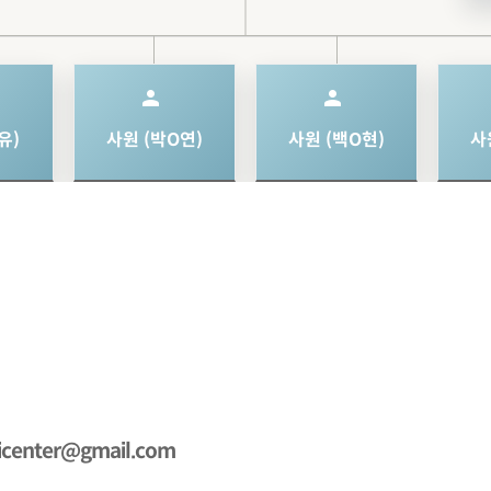
person
person
유)
사원 (박O연)
사원 (백O현)
사
icenter@gmail.com