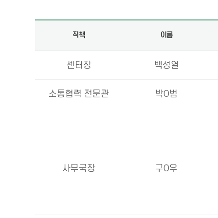
직책
이름
센터장
백성열
소통협력 전문관
박O범
사무국장
구O우