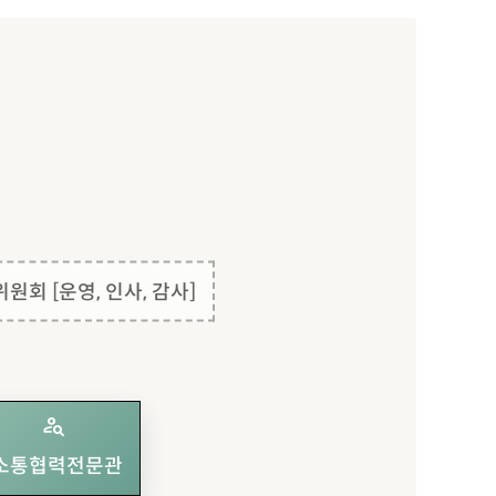
위원회 [운영, 인사, 감사]
person_search
소통협력전문관