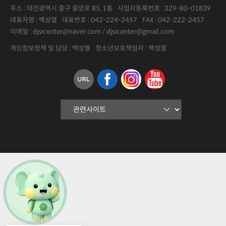
주소 : 대전광역시 중구 중앙로 85, 1층
사업자등록번호 :
329-80-01839
대표자명 :
백성열
대표번호 :
042-224-2457
FAX :
042-222-2457
이메일 : djsicenter@naver.com / djsicenter@gmail.com
개인정보정책 및 담당 : 백성열
청소년보호책임자 : 백성열