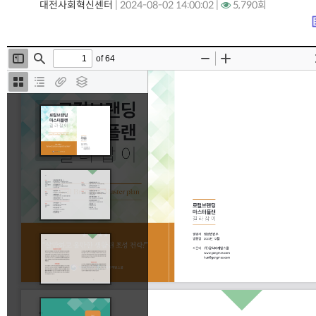
대전사회혁신센터
|
2024-08-02 14:00:02 |
5,790회
lis
본문