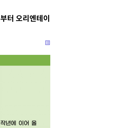
회부터 오리엔테이
list_alt