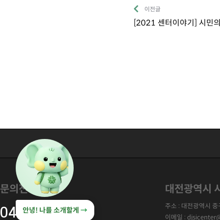
이전글
[2021 센터이야기] 시
문의전화
대전광역시 사
주소 : 대전광역시 중구
042-224-2457
안녕! 나를 소개할게
→
이메일 : djsicenter