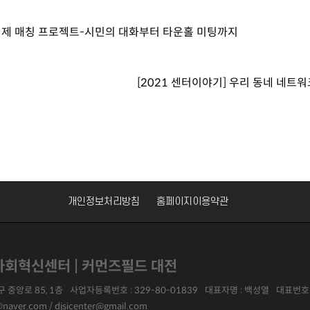
민의제 매칭 프로젝트-시민의 대화부터 타운홀 미팅까지
[2021 센터이야기] 우리 동네 네트
개인정보처리방침
홈페이지이용약관
회혁신센터 | 커먼즈필드 대전
 중앙로 85, 1층
사업자등록번호 :
329-80-01839
대표자명 :
백성열
대표번호 
@naver.com / djsicenter@gmail.com