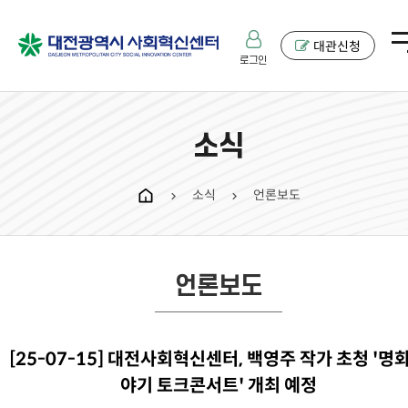
대관신청
로그인
소식
소식
언론보도
chevron_right
chevron_right
언론보도
[25-07-15] 대전사회혁신센터, 백영주 작가 초청 '명
야기 토크콘서트' 개최 예정