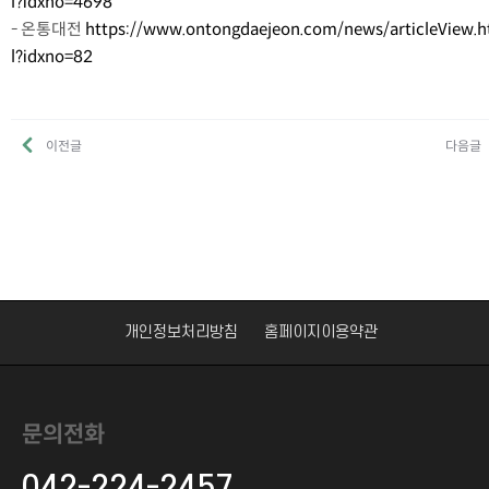
l?idxno=4698
- 온통대전
https://www.ontongdaejeon.com/news/articleView.
l?idxno=82
이전글
다음글
개인정보처리방침
홈페이지이용약관
문의전화
042-224-2457