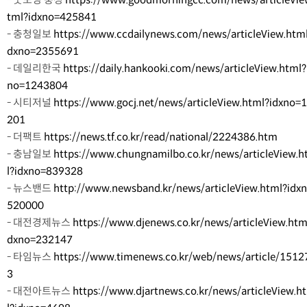
tml?idxno=425841
- 충청일보
https://www.ccdailynews.com/news/articleView.html
dxno=2355691
- 데일리한국
https://daily.hankooki.com/news/articleView.html?
no=1243804
- 시티저널
https://www.gocj.net/news/articleView.html?idxno=
201
- 더팩트
https://news.tf.co.kr/read/national/2224386.htm
- 충남일보
https://www.chungnamilbo.co.kr/news/articleView.
l?idxno=839328
- 뉴스밴드
http://www.newsband.kr/news/articleView.html?idx
520000
- 대전경제뉴스
https://www.djenews.co.kr/news/articleView.htm
dxno=232147
- 타임뉴스
https://www.timenews.co.kr/web/news/article/1512
3
- 대전아트뉴스
https://www.djartnews.co.kr/news/articleView.h