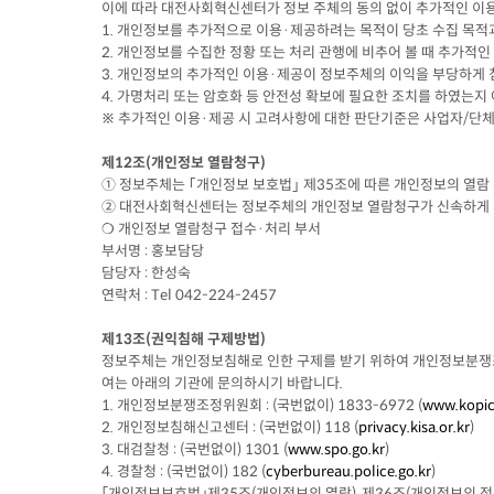
이에 따라 대전사회혁신센터가 정보 주체의 동의 없이 추가적인 이
1. 개인정보를 추가적으로 이용·제공하려는 목적이 당초 수집 
2. 개인정보를 수집한 정황 또는 처리 관행에 비추어 볼 때 추
3. 개인정보의 추가적인 이용·제공이 정보주체의 이익을 부당
4. 가명처리 또는 암호화 등 안전성 확보에 필요한 조치를 하였는지
※ 추가적인 이용·제공 시 고려사항에 대한 판단기준은 사업자/단
제12조(개인정보 열람청구)
① 정보주체는 ｢개인정보 보호법｣ 제35조에 따른 개인정보의 열람 
② 대전사회혁신센터는 정보주체의 개인정보 열람청구가 신속하게
❍ 개인정보 열람청구 접수·처리 부서
부서명 : 홍보담당
담당자 : 한성숙
연락처 : Tel 042-224-2457
제13조(권익침해 구제방법)
정보주체는 개인정보침해로 인한 구제를 받기 위하여 개인정보분쟁조
여는 아래의 기관에 문의하시기 바랍니다.
1. 개인정보분쟁조정위원회 : (국번없이) 1833-6972 (
www.kopic
2. 개인정보침해신고센터 : (국번없이) 118 (
privacy.kisa.or.kr
3. 대검찰청 : (국번없이) 1301 (
www.spo.go.kr
)
4. 경찰청 : (국번없이) 182 (
cyberbureau.police.go.kr
)
「개인정보보호법」제35조(개인정보의 열람), 제36조(개인정보의 정