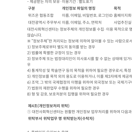
- 제공받는 자의 보유·이용기간 : 별도표기
구분
개인정보 파일의 명칭
목적
위즈온 협동조합
이름, 이메일, 비밀번호, 로그인ID
홈페이지회
대전광역시 주무부서
이름, 이메일, 주소, 연락처
사업추진실
대전사회혁신센터는 정보주체의 개인정보를 수집·이용 목적으로 명시
않습니다.
※ “정보주체”란 처리되는 정보에 의하여 알아볼 수 있는 사람으로서
1) 정보주체로부터 별도의 동의를 받는 경우
2) 법률에 특별한 규정이 있는 경우
3) 정보주체 또는 법정대리인이 의사표시를 할 수 없는 상태에 있거나
우
4) 통계작성 및 학술연구 등의 목적을 위하여 필요한 경우로서, 특
5) 개인정보를 목적 외의 용도로 이용하거나, 이를 제3자에게 제공
6) 조약, 그 밖의 국제협정의 이행을 위하여 외국정보 또는 국제기
7) 법원의 재판업무 수행을 위하여 필요한 경우
8) 형 및 감호, 보호처분의 집행을 위하여 필요한 경우
제4조(개인정보처리 위탁)
① 대전사회혁신센터는 원활한 개인정보 업무처리를 위하여 다음과
위탁부서
위탁업무 명
위탁받는자(수탁자)