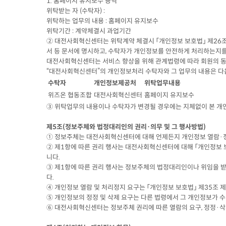
1. 홈페이지 유지보수 용역
위탁받는 자 (수탁자) :
위탁하는 업무의 내용 : 홈페이지 유지보수
위탁기간 : 계약체결시 과업기간
② 대전사회혁신센터는 위탁계약 체결시 「개인정보 보호법」 제26조에
서 등 문서에 명시하고, 수탁자가 개인정보를 안전하게 처리하는지를
대전사회혁신센터는 서비스 향상을 위해 관계법령에 따라 회원의
“대전사회혁신센터”의 개인정보처리 수탁자와 그 업무의 내용은 다
수탁자
개인정보제공처
위탁업무내용
위즈온 협동조합
대전사회혁신센터
홈페이지 유지보수
③ 위탁업무의 내용이나 수탁자가 변경될 경우에는 지체없이 본 개
제5조(정보주체와 법정대리인의 권리·의무 및 그 행사방법)
① 정보주체는 대전사회혁신센터에 대해 언제든지 개인정보 열람
② 제1항에 따른 권리 행사는 대전사회혁신센터에 대해 「개인정보 보
니다.
③ 제1항에 따른 권리 행사는 정보주체의 법정대리인이나 위임을 받은 
다.
④ 개인정보 열람 및 처리정지 요구는 「개인정보 보호법」 제35조
⑤ 개인정보의 정정 및 삭제 요구는 다른 법령에서 그 개인정보가
⑥ 대전사회혁신센터는 정보주체 권리에 따른 열람의 요구, 정정·삭